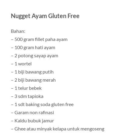
Nugget Ayam Gluten Free
Bahan:
– 500 gram fillet paha ayam
– 100 gram hati ayam
– 2 potong sayap ayam
– 1 wortel
– 1 biji bawang putih
– 2 biji bawang merah
– 1 telur bebek
– 3 sdm tapioka
– 1 sdt baking soda gluten free
– Garam non rafinasi
– Kaldu bubuk jamur
– Ghee atau minyak kelapa untuk mengoseng