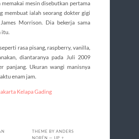
n memakai mesin disebutkan pertama
ng membuat ialah seorang dokter gigi
m James Morrison. Dia bekerja sama
itu.
erti rasa pisang, raspberry, vanilla,
anakan, diantaranya pada Juli 2009
er panjang. Ukuran wangi manisnya
waktu enam jam.
akarta Kelapa Gading
AN
THEME BY
ANDERS
NORÉN
—
UP ↑