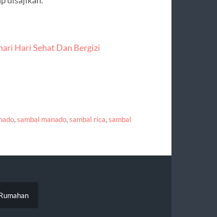
ari Hari Sehat Dan Bergizi
nado
,
sambal manado
,
sambal rica
,
sambal
n Rumahan