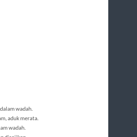
i dalam wadah.
am, aduk merata.
lam wadah.
 disajikan.