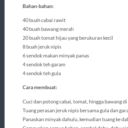
Bahan-bahan:
40 buah cabai rawit
40 buah bawang merah
20 buah tomat hijau yang berukuran kecil
8 buah jeruk nipis
6 sendok makan minyak panas
4 sendok teh garam
4 sendok teh gula
Cara membuat:
Cuci dan potong cabai, tomat, hingga bawang d
Tuang perasan jeruk nipis bersama gula dan gar
Panaskan minyak dahulu, kemudian tuang ke da
Campurkan semua bahan, sambal dabu-dabu siap