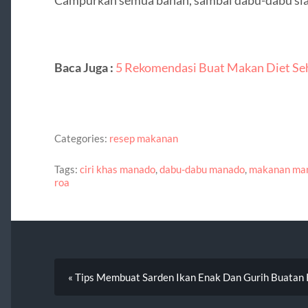
Baca Juga :
5 Rekomendasi Buat Makan Diet Seh
Categories:
resep makanan
Tags:
ciri khas manado
,
dabu-dabu manado
,
makanan ma
roa
« Tips Membuat Sarden Ikan Enak Dan Gurih Buata