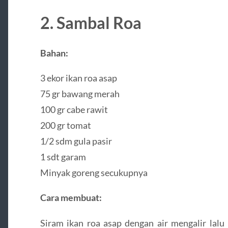
2. Sambal Roa
Bahan:
3 ekor ikan roa asap
75 gr bawang merah
100 gr cabe rawit
200 gr tomat
1/2 sdm gula pasir
1 sdt garam
Minyak goreng secukupnya
Cara membuat:
Siram ikan roa asap dengan air mengalir lalu 